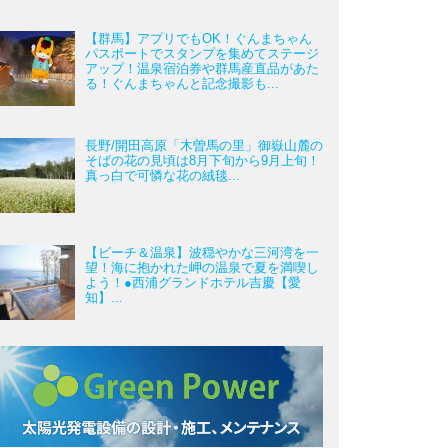
【群馬】アプリでもOK！ぐんまちゃん
パスポートでスタンプを集めてステージ
アップ！温泉宿泊券や群馬産直品があた
る！ぐんまちゃんと記念撮影も...
長野/開田高原「木曽馬の里」御嶽山麓の
そばの花の見頃は8月下旬から9月上旬！
真っ白で可憐な花の絨毯...
【ビーチ＆温泉】波穏やかな三河湾を一
望！海に抱かれた岬の温泉で夏を満喫し
よう！●西浦グランドホテル吉慶【愛
知】...