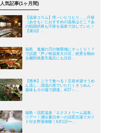
人気記事(1ヶ月間)
【温泉コラム】痒～いヒリヒリ……汗疹
（あせも）におすすめの温泉はどこ？あ
の戦国武将も汗疹を温泉で治していた！
【湯治】...
福島 鬼滅の刃の無限城にそっくり！？
で話題「芦ノ牧温泉大川荘」絶景を眺め
る棚田状露天風呂にも注目...
【熊本】ニラで食べる！立岩水源そうめ
ん流し…清流の里でいただくそうめん・
薬味もその場で調達。4/27～...
福島・沼尻温泉「エクストリーム温泉」
ツアー！湧出量日本一の沼尻元湯でガイ
ド付き野湯体験！6月1日〜...