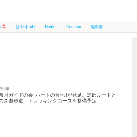
耳
はや耳Tabi
Nordot
Curation
編集部
信記事
奈月ガイドの会｢ハートの台地｣が発足。黒部ルートと
の森遊歩道」トレッキングコースを整備予定