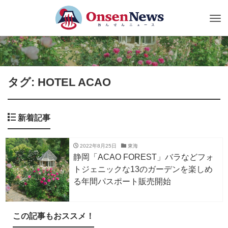
Tog
nav
タグ: HOTEL ACAO
新着記事
2022年8月25日
東海
静岡「ACAO FOREST」バラなどフォ
トジェニックな13のガーデンを楽しめ
る年間パスポート販売開始
この記事もおススメ！