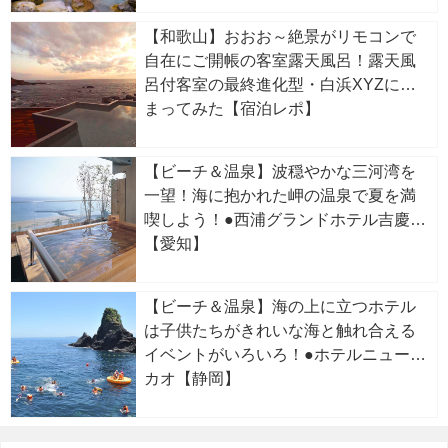
【和歌山】おおお～絶景がリモコンで
自在にご開帳の客室露天風呂！露天風
呂付客室の最終進化型・白浜XYZに泊
まってみた【宿泊レポ】
【ビーチ＆温泉】波穏やかな三河湾を
一望！海に抱かれた岬の温泉で夏を満
喫しよう！●西浦グランドホテル吉慶
【愛知】
【ビーチ＆温泉】海の上に立つホテル
は子供たちがきれいな海と触れ合える
イベントがいろいろ！●ホテルニューア
カオ【静岡】