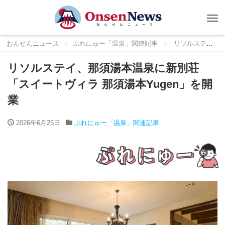
Tog
nav
おんせんニュース
ぷれにゅー「温泉」関連記事
リソルステイ、那須湯本温泉に新別荘「スイートヴィラ 那須湯本Yugen」を開業
リソルステイ、那須湯本温泉に新別荘
「スイートヴィラ 那須湯本Yugen」を開
業
2026年6月25日
ぷれにゅー「温泉」関連記事