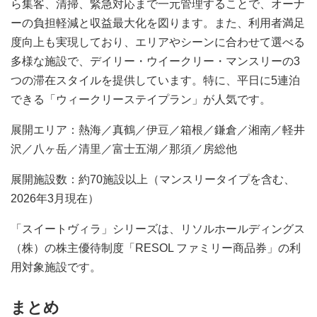
ら集客、清掃、緊急対応まで一元管理することで、オーナ
ーの負担軽減と収益最大化を図ります。また、利用者満足
度向上も実現しており、エリアやシーンに合わせて選べる
多様な施設で、デイリー・ウイークリー・マンスリーの3
つの滞在スタイルを提供しています。特に、平日に5連泊
できる「ウィークリーステイプラン」が人気です。
展開エリア：熱海／真鶴／伊豆／箱根／鎌倉／湘南／軽井
沢／八ヶ岳／清里／富士五湖／那須／房総他
展開施設数：約70施設以上（マンスリータイプを含む、
2026年3月現在）
「スイートヴィラ」シリーズは、リソルホールディングス
（株）の株主優待制度「RESOL ファミリー商品券」の利
用対象施設です。
まとめ