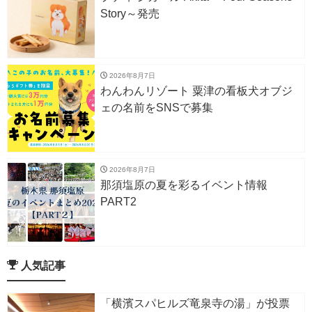
Story～発売
2026年8月7日
わんわんリゾート 粟津の看板犬オブジ
ェの名前をSNSで募集
2026年8月7日
那須塩原の夏を彩るイベント情報
PART2
人気記事
「横濱スパヒルズ竜泉寺の湯」が投票