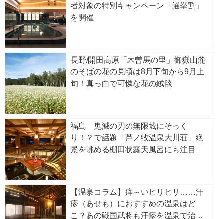
者対象の特別キャンペーン「選挙割」
を開催
長野/開田高原「木曽馬の里」御嶽山麓
のそばの花の見頃は8月下旬から9月上
旬！真っ白で可憐な花の絨毯
福島 鬼滅の刃の無限城にそっく
り！？で話題「芦ノ牧温泉大川荘」絶
景を眺める棚田状露天風呂にも注目
【温泉コラム】痒～いヒリヒリ……汗
疹（あせも）におすすめの温泉はど
こ？あの戦国武将も汗疹を温泉で治し