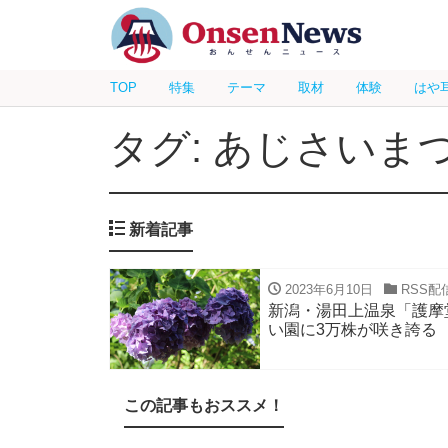
TOP
特集
テーマ
取材
体験
はや
タグ: あじさいま
新着記事
2023年6月10日
RSS配
新潟・湯田上温泉「護摩
い園に3万株が咲き誇る
この記事もおススメ！