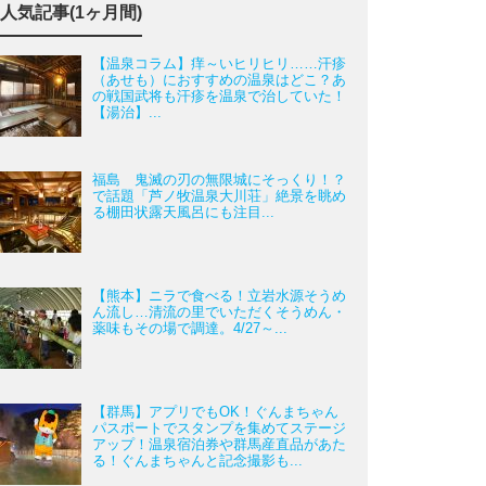
人気記事(1ヶ月間)
【温泉コラム】痒～いヒリヒリ……汗疹
（あせも）におすすめの温泉はどこ？あ
の戦国武将も汗疹を温泉で治していた！
【湯治】...
福島 鬼滅の刃の無限城にそっくり！？
で話題「芦ノ牧温泉大川荘」絶景を眺め
る棚田状露天風呂にも注目...
【熊本】ニラで食べる！立岩水源そうめ
ん流し…清流の里でいただくそうめん・
薬味もその場で調達。4/27～...
【群馬】アプリでもOK！ぐんまちゃん
パスポートでスタンプを集めてステージ
アップ！温泉宿泊券や群馬産直品があた
る！ぐんまちゃんと記念撮影も...