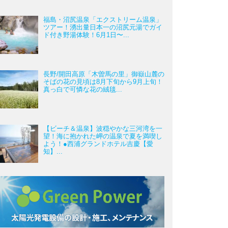
福島・沼尻温泉「エクストリーム温泉」
ツアー！湧出量日本一の沼尻元湯でガイ
ド付き野湯体験！6月1日〜...
長野/開田高原「木曽馬の里」御嶽山麓の
そばの花の見頃は8月下旬から9月上旬！
真っ白で可憐な花の絨毯...
【ビーチ＆温泉】波穏やかな三河湾を一
望！海に抱かれた岬の温泉で夏を満喫し
よう！●西浦グランドホテル吉慶【愛
知】...