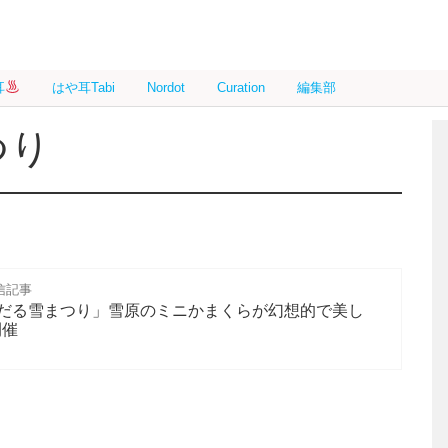
耳
はや耳Tabi
Nordot
Curation
編集部
つり
信記事
だる雪まつり」雪原のミニかまくらが幻想的で美し
開催