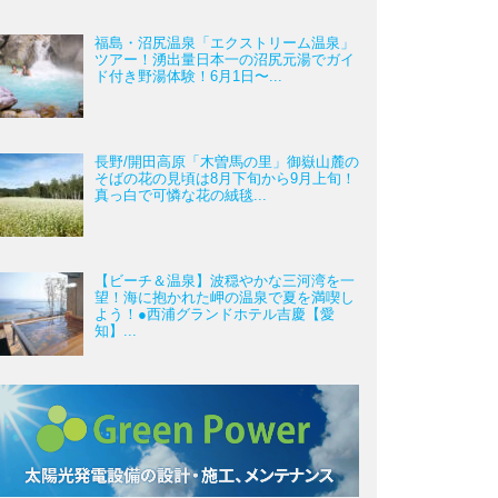
福島・沼尻温泉「エクストリーム温泉」
ツアー！湧出量日本一の沼尻元湯でガイ
ド付き野湯体験！6月1日〜...
長野/開田高原「木曽馬の里」御嶽山麓の
そばの花の見頃は8月下旬から9月上旬！
真っ白で可憐な花の絨毯...
【ビーチ＆温泉】波穏やかな三河湾を一
望！海に抱かれた岬の温泉で夏を満喫し
よう！●西浦グランドホテル吉慶【愛
知】...