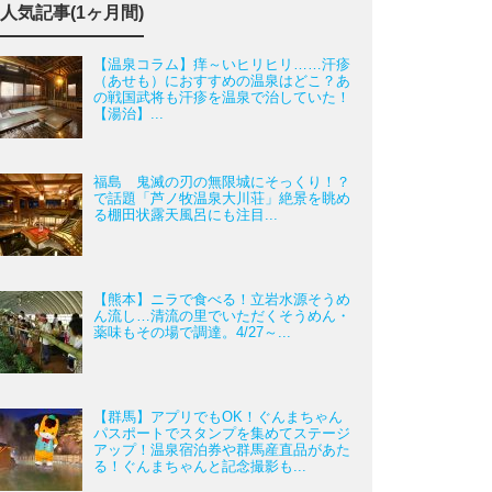
人気記事(1ヶ月間)
【温泉コラム】痒～いヒリヒリ……汗疹
（あせも）におすすめの温泉はどこ？あ
の戦国武将も汗疹を温泉で治していた！
【湯治】...
福島 鬼滅の刃の無限城にそっくり！？
で話題「芦ノ牧温泉大川荘」絶景を眺め
る棚田状露天風呂にも注目...
【熊本】ニラで食べる！立岩水源そうめ
ん流し…清流の里でいただくそうめん・
薬味もその場で調達。4/27～...
【群馬】アプリでもOK！ぐんまちゃん
パスポートでスタンプを集めてステージ
アップ！温泉宿泊券や群馬産直品があた
る！ぐんまちゃんと記念撮影も...