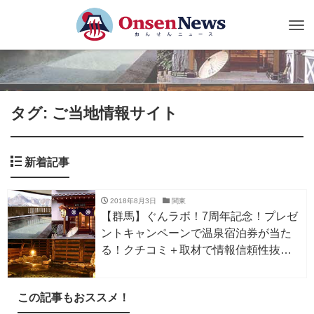
Tog
nav
タグ: ご当地情報サイト
新着記事
2018年8月3日
関東
【群馬】ぐんラボ！7周年記念！プレゼ
ントキャンペーンで温泉宿泊券が当た
る！クチコミ＋取材で情報信頼性抜群
の群馬ご当地サイト☆
この記事もおススメ！