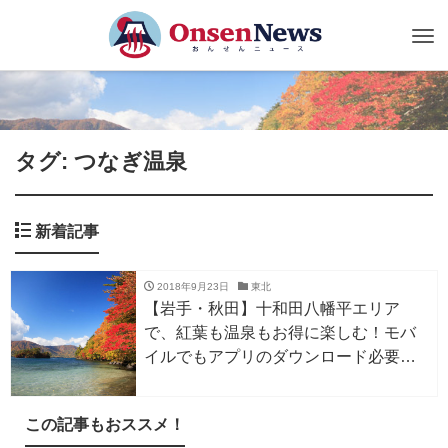
Tog
nav
タグ: つなぎ温泉
新着記事
2018年9月23日
東北
【岩手・秋田】十和田八幡平エリア
で、紅葉も温泉もお得に楽しむ！モバ
イルでもアプリのダウンロード必要な
し！紅葉と温泉キャンペーン開催中～
11/4
この記事もおススメ！