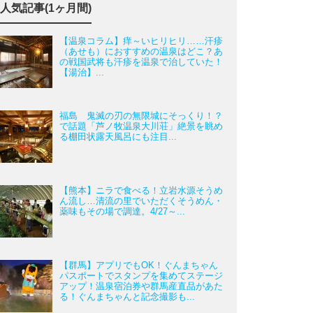
人気記事(1ヶ月間)
【温泉コラム】痒～いヒリヒリ……汗疹
（あせも）におすすめの温泉はどこ？あ
の戦国武将も汗疹を温泉で治していた！
【湯治】...
福島 鬼滅の刃の無限城にそっくり！？
で話題「芦ノ牧温泉大川荘」絶景を眺め
る棚田状露天風呂にも注目...
【熊本】ニラで食べる！立岩水源そうめ
ん流し…清流の里でいただくそうめん・
薬味もその場で調達。4/27～...
【群馬】アプリでもOK！ぐんまちゃん
パスポートでスタンプを集めてステージ
アップ！温泉宿泊券や群馬産直品があた
る！ぐんまちゃんと記念撮影も...