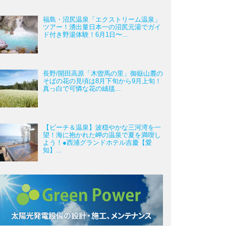
福島・沼尻温泉「エクストリーム温泉」
ツアー！湧出量日本一の沼尻元湯でガイ
ド付き野湯体験！6月1日〜...
長野/開田高原「木曽馬の里」御嶽山麓の
そばの花の見頃は8月下旬から9月上旬！
真っ白で可憐な花の絨毯...
【ビーチ＆温泉】波穏やかな三河湾を一
望！海に抱かれた岬の温泉で夏を満喫し
よう！●西浦グランドホテル吉慶【愛
知】...