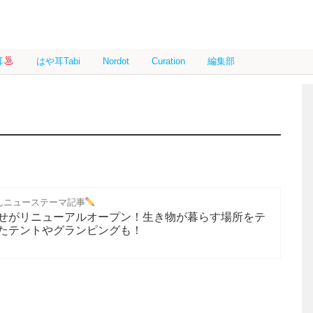
耳
はや耳Tabi
Nordot
Curation
編集部
んニューステーマ記事
せがリニューアルオープン！生き物が暮らす場所をテ
たテントやグランピングも！