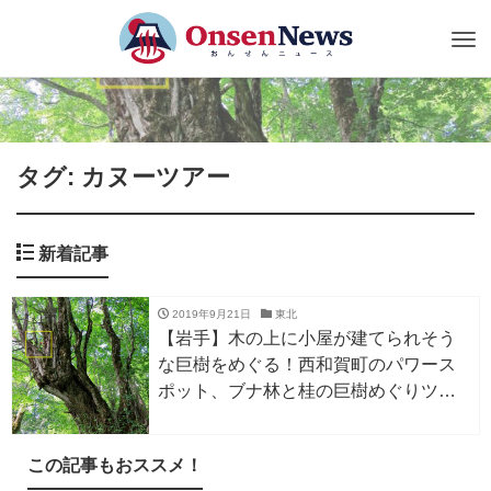
Tog
nav
タグ: カヌーツアー
新着記事
2019年9月21日
東北
【岩手】木の上に小屋が建てられそう
な巨樹をめぐる！西和賀町のパワース
ポット、ブナ林と桂の巨樹めぐりツア
ー。紅葉の時期も美しい…7/20〜
11/10。
この記事もおススメ！