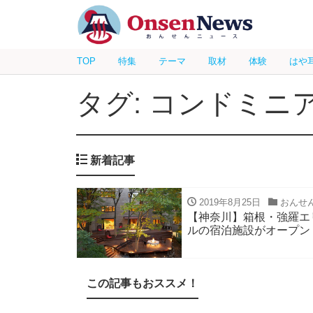
TOP
特集
テーマ
取材
体験
はや
タグ: コンドミニ
新着記事
2019年8月25日
おんせ
【神奈川】箱根・強羅エ
ルの宿泊施設がオープン
この記事もおススメ！