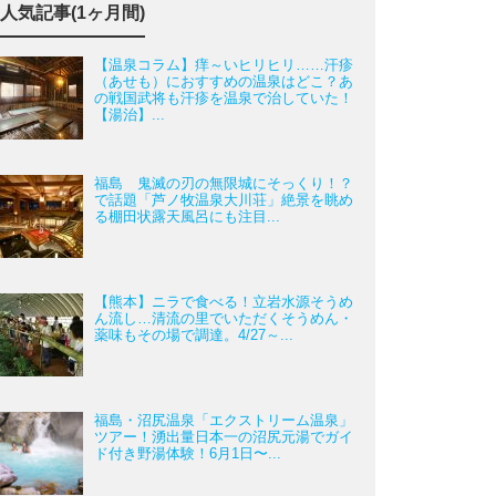
人気記事(1ヶ月間)
【温泉コラム】痒～いヒリヒリ……汗疹
（あせも）におすすめの温泉はどこ？あ
の戦国武将も汗疹を温泉で治していた！
【湯治】...
福島 鬼滅の刃の無限城にそっくり！？
で話題「芦ノ牧温泉大川荘」絶景を眺め
る棚田状露天風呂にも注目...
【熊本】ニラで食べる！立岩水源そうめ
ん流し…清流の里でいただくそうめん・
薬味もその場で調達。4/27～...
福島・沼尻温泉「エクストリーム温泉」
ツアー！湧出量日本一の沼尻元湯でガイ
ド付き野湯体験！6月1日〜...