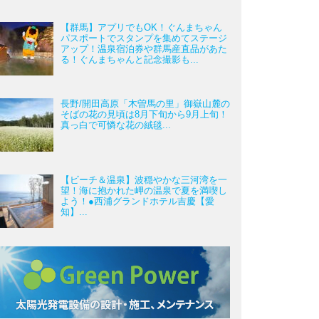
【群馬】アプリでもOK！ぐんまちゃん
パスポートでスタンプを集めてステージ
アップ！温泉宿泊券や群馬産直品があた
る！ぐんまちゃんと記念撮影も...
長野/開田高原「木曽馬の里」御嶽山麓の
そばの花の見頃は8月下旬から9月上旬！
真っ白で可憐な花の絨毯...
【ビーチ＆温泉】波穏やかな三河湾を一
望！海に抱かれた岬の温泉で夏を満喫し
よう！●西浦グランドホテル吉慶【愛
知】...