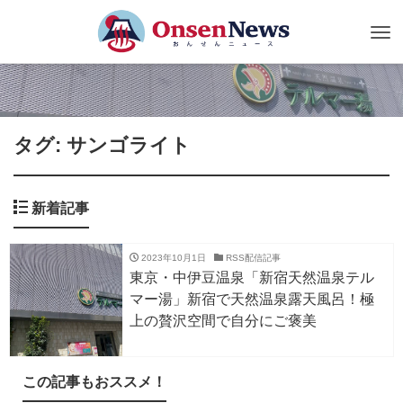
Tog
nav
タグ: サンゴライト
新着記事
2023年10月1日
RSS配信記事
東京・中伊豆温泉「新宿天然温泉テル
マー湯」新宿で天然温泉露天風呂！極
上の贅沢空間で自分にご褒美
この記事もおススメ！