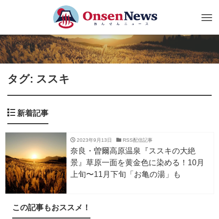
Tog
nav
タグ: ススキ
新着記事
2023年9月13日
RSS配信記事
奈良・曽爾高原温泉『ススキの大絶
景』草原一面を黄金色に染める！10月
上旬〜11月下旬「お亀の湯」も
この記事もおススメ！