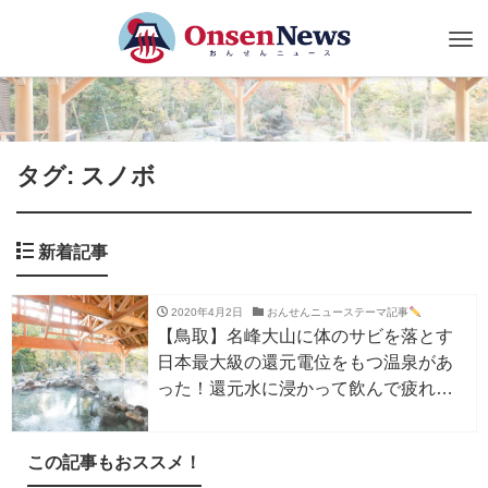
Tog
nav
タグ: スノボ
新着記事
2020年4月2日
おんせんニューステーマ記事
【鳥取】名峰大山に体のサビを落とす
日本最大級の還元電位をもつ温泉があ
った！還元水に浸かって飲んで疲れと
ストレスを癒そう！
この記事もおススメ！