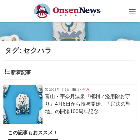
Tog
nav
タグ: セクハラ
新着記事
2023年4月7日
はや耳
富山・宇奈月温泉『権利ノ濫用除お守
り』4月8日から授与開始。「民法の聖
地」の開湯100周年記念
この記事もおススメ！