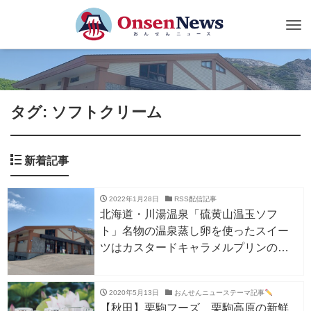
Tog
nav
タグ: ソフトクリーム
新着記事
2022年1月28日
RSS配信記事
北海道・川湯温泉「硫黄山温玉ソフ
ト」名物の温泉蒸し卵を使ったスイー
ツはカスタードキャラメルプリンの味
わい！？
2020年5月13日
おんせんニューステーマ記事
【秋田】栗駒フーズ 栗駒高原の新鮮