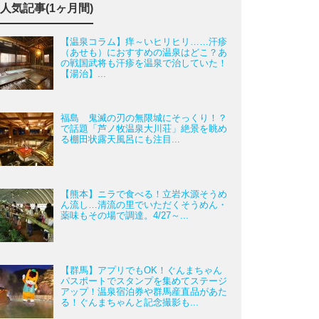
人気記事(1ヶ月間)
【温泉コラム】痒～いヒリヒリ……汗疹
（あせも）におすすめの温泉はどこ？あ
の戦国武将も汗疹を温泉で治していた！
【湯治】...
福島 鬼滅の刃の無限城にそっくり！？
で話題「芦ノ牧温泉大川荘」絶景を眺め
る棚田状露天風呂にも注目...
【熊本】ニラで食べる！立岩水源そうめ
ん流し…清流の里でいただくそうめん・
薬味もその場で調達。4/27～...
【群馬】アプリでもOK！ぐんまちゃん
パスポートでスタンプを集めてステージ
アップ！温泉宿泊券や群馬産直品があた
る！ぐんまちゃんと記念撮影も...