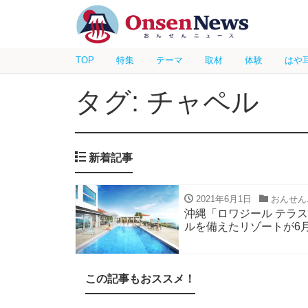
TOP
特集
テーマ
取材
体験
はや
タグ: チャペル
新着記事
2021年6月1日
おんせん
沖縄「ロワジール テラス
ルを備えたリゾートが6
この記事もおススメ！