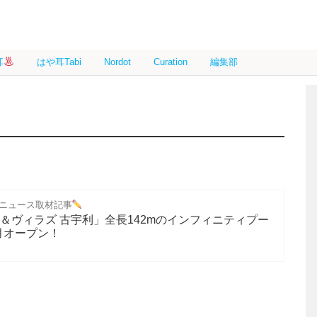
耳
はや耳Tabi
Nordot
Curation
編集部
ニュース取材記事
＆ヴィラズ 古宇利」全長142mのインフィニティプー
月オープン！