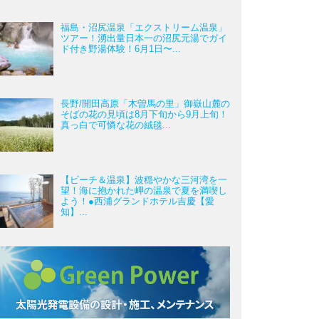
福島・沼尻温泉「エクストリーム温泉」
ツアー！湧出量日本一の沼尻元湯でガイ
ド付き野湯体験！6月1日〜...
長野/開田高原「木曽馬の里」御嶽山麓の
そばの花の見頃は8月下旬から9月上旬！
真っ白で可憐な花の絨毯...
【ビーチ＆温泉】波穏やかな三河湾を一
望！海に抱かれた岬の温泉で夏を満喫し
よう！●西浦グランドホテル吉慶【愛
知】...