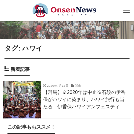
Tog
nav
タグ: ハワイ
新着記事
2020年7月13日
関東
【群馬】※2020年は中止※石段の伊香
保がハワイに染まり、ハワイ旅行も当
たる！伊香保ハワイアンフェスティバ
ル
この記事もおススメ！