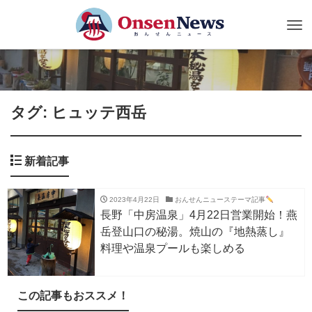
Tog
nav
タグ: ヒュッテ西岳
新着記事
2023年4月22日
おんせんニューステーマ記事
長野「中房温泉」4月22日営業開始！燕
岳登山口の秘湯。焼山の『地熱蒸し』
料理や温泉プールも楽しめる
この記事もおススメ！