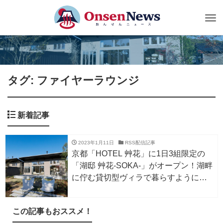
Tog
nav
タグ: ファイヤーラウンジ
新着記事
2023年1月11日
RSS配信記事
京都「HOTEL 艸花」に1日3組限定の
「湖邸 艸花-SOKA-」がオープン！湖畔
に佇む貸切型ヴィラで暮らすように泊
まる。
この記事もおススメ！