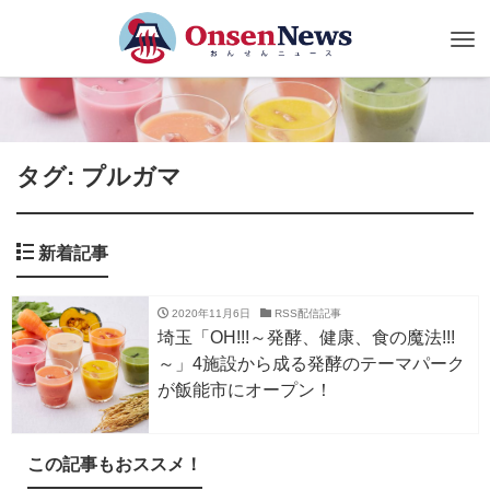
Tog
nav
タグ: プルガマ
新着記事
2020年11月6日
RSS配信記事
埼玉「OH!!!～発酵、健康、食の魔法!!!
～」4施設から成る発酵のテーマパーク
が飯能市にオープン！
この記事もおススメ！