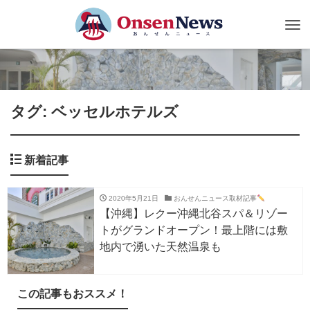
Tog
nav
タグ: ベッセルホテルズ
新着記事
2020年5月21日
おんせんニュース取材記事
【沖縄】レクー沖縄北谷スパ＆リゾー
トがグランドオープン！最上階には敷
地内で湧いた天然温泉も
この記事もおススメ！