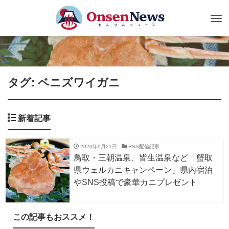
Tog
nav
タグ: ベニズワイガニ
新着記事
2020年9月21日
RSS配信記事
鳥取・三朝温泉、皆生温泉など「蟹取
県ウェルカニキャンペーン」県内宿泊
やSNS投稿で豪華カニプレゼント
この記事もおススメ！