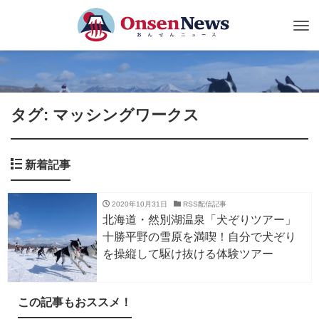
Tog
nav
タグ: マッシングワークス
新着記事
2020年10月31日
RSS配信記事
北海道・然別湖温泉「犬ぞりツアー」
十勝平野の雪原を満喫！自分で犬ぞり
を操縦して駆け抜ける体験ツアー
この記事もおススメ！