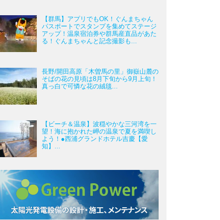
【群馬】アプリでもOK！ぐんまちゃん
パスポートでスタンプを集めてステージ
アップ！温泉宿泊券や群馬産直品があた
る！ぐんまちゃんと記念撮影も...
長野/開田高原「木曽馬の里」御嶽山麓の
そばの花の見頃は8月下旬から9月上旬！
真っ白で可憐な花の絨毯...
【ビーチ＆温泉】波穏やかな三河湾を一
望！海に抱かれた岬の温泉で夏を満喫し
よう！●西浦グランドホテル吉慶【愛
知】...