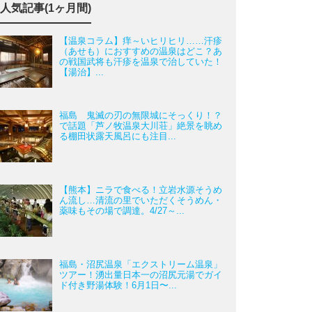
人気記事(1ヶ月間)
【温泉コラム】痒～いヒリヒリ……汗疹
（あせも）におすすめの温泉はどこ？あ
の戦国武将も汗疹を温泉で治していた！
【湯治】...
福島 鬼滅の刃の無限城にそっくり！？
で話題「芦ノ牧温泉大川荘」絶景を眺め
る棚田状露天風呂にも注目...
【熊本】ニラで食べる！立岩水源そうめ
ん流し…清流の里でいただくそうめん・
薬味もその場で調達。4/27～...
福島・沼尻温泉「エクストリーム温泉」
ツアー！湧出量日本一の沼尻元湯でガイ
ド付き野湯体験！6月1日〜...