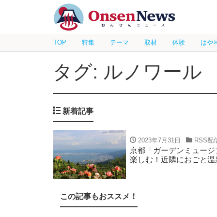
TOP
特集
テーマ
取材
体験
はや
タグ: ルノワール
新着記事
2023年7月31日
RSS配
京都「ガーデンミュージ
楽しむ！近隣におごと温
この記事もおススメ！