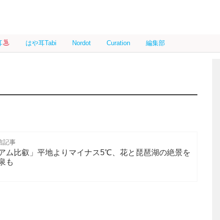
耳
はや耳Tabi
Nordot
Curation
編集部
信記事
アム比叡」平地よりマイナス5℃、花と琵琶湖の絶景を
泉も