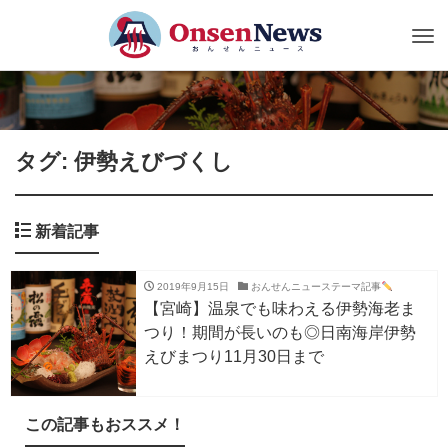
Tog
nav
タグ: 伊勢えびづくし
新着記事
2019年9月15日
おんせんニューステーマ記事
【宮崎】温泉でも味わえる伊勢海老ま
つり！期間が長いのも◎日南海岸伊勢
えびまつり11月30日まで
この記事もおススメ！