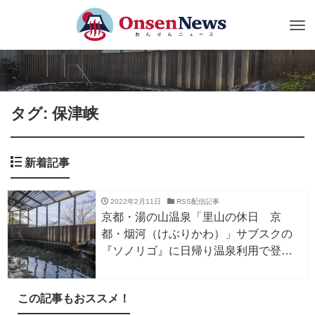
Tog
nav
タグ: 保津峡
新着記事
2022年2月11日
RSS配信記事
京都・湯の山温泉「里山の休日 京
都・烟河（けぶりかわ）」サブスクの
『ソノリゴ』に日帰り温泉利用で登
場！
この記事もおススメ！