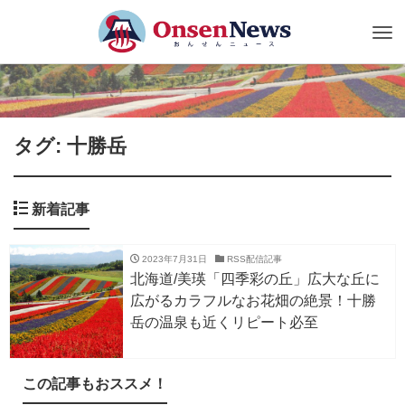
Tog
nav
タグ: 十勝岳
新着記事
2023年7月31日
RSS配信記事
北海道/美瑛「四季彩の丘」広大な丘に
広がるカラフルなお花畑の絶景！十勝
岳の温泉も近くリピート必至
この記事もおススメ！