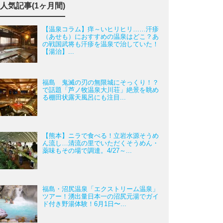
人気記事(1ヶ月間)
【温泉コラム】痒～いヒリヒリ……汗疹
（あせも）におすすめの温泉はどこ？あ
の戦国武将も汗疹を温泉で治していた！
【湯治】...
福島 鬼滅の刃の無限城にそっくり！？
で話題「芦ノ牧温泉大川荘」絶景を眺め
る棚田状露天風呂にも注目...
【熊本】ニラで食べる！立岩水源そうめ
ん流し…清流の里でいただくそうめん・
薬味もその場で調達。4/27～...
福島・沼尻温泉「エクストリーム温泉」
ツアー！湧出量日本一の沼尻元湯でガイ
ド付き野湯体験！6月1日〜...