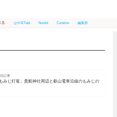
耳
はや耳Tabi
Nordot
Curation
編集部
配信記事
もみじ灯篭」貴船神社周辺と叡山電車沿線のもみじの