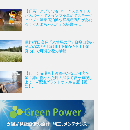
【群馬】アプリでもOK！ぐんまちゃん
パスポートでスタンプを集めてステージ
アップ！温泉宿泊券や群馬産直品があた
る！ぐんまちゃんと記念撮影も...
長野/開田高原「木曽馬の里」御嶽山麓の
そばの花の見頃は8月下旬から9月上旬！
真っ白で可憐な花の絨毯...
【ビーチ＆温泉】波穏やかな三河湾を一
望！海に抱かれた岬の温泉で夏を満喫し
よう！●西浦グランドホテル吉慶【愛
知】...