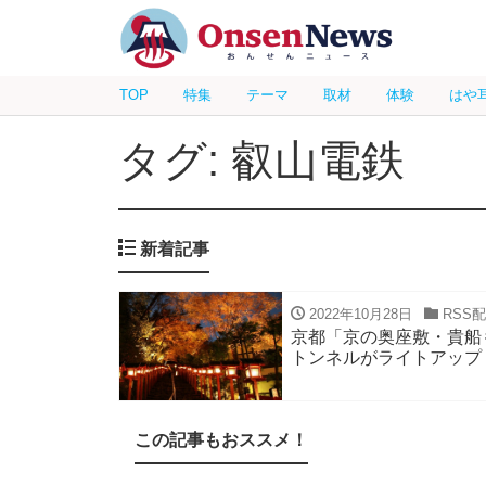
TOP
特集
テーマ
取材
体験
はや
タグ: 叡山電鉄
新着記事
2022年10月28日
RSS
京都「京の奥座敷・貴船
トンネルがライトアップ
この記事もおススメ！