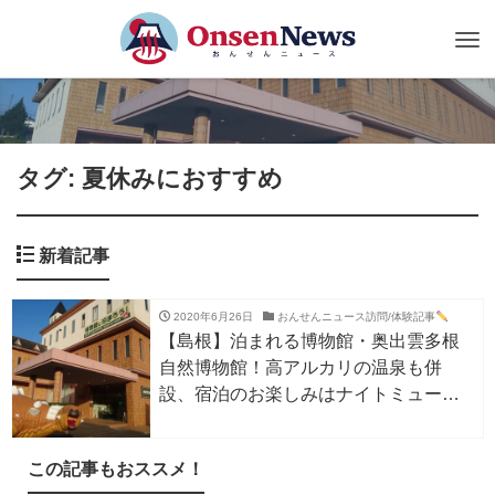
Tog
nav
タグ: 夏休みにおすすめ
新着記事
2020年6月26日
おんせんニュース訪問/体験記事
【島根】泊まれる博物館・奥出雲多根
自然博物館！高アルカリの温泉も併
設、宿泊のお楽しみはナイトミュージ
アムと博物館クイズ
この記事もおススメ！