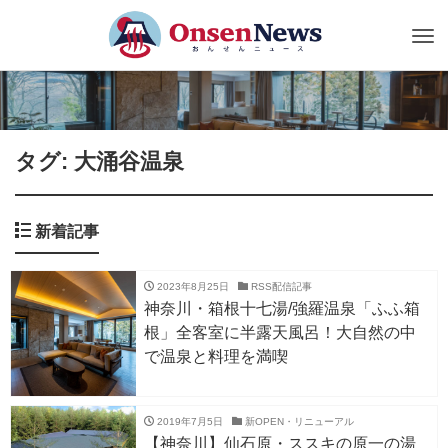
Tog
nav
タグ: 大涌谷温泉
新着記事
2023年8月25日
RSS配信記事
神奈川・箱根十七湯/強羅温泉「ふふ箱
根」全客室に半露天風呂！大自然の中
で温泉と料理を満喫
2019年7月5日
新OPEN・リニューアル
【神奈川】仙石原・ススキの原一の湯