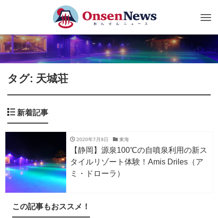
Tog
nav
タグ: 天城荘
新着記事
2020年7月9日
東海
【静岡】源泉100℃の自噴泉利用の新ス
タイルリゾート体験！Amis Driles（ア
ミ・ドローラ）
この記事もおススメ！