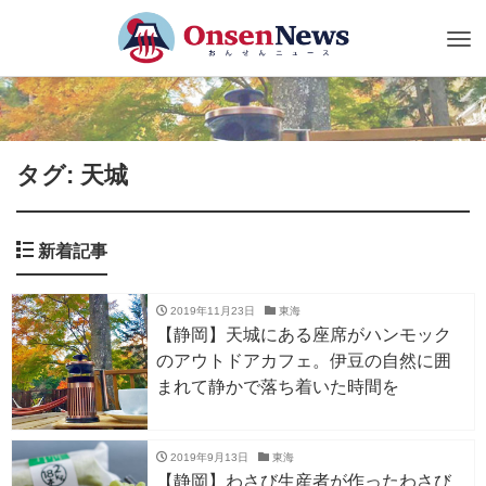
Tog
nav
タグ: 天城
新着記事
2019年11月23日
東海
【静岡】天城にある座席がハンモック
のアウトドアカフェ。伊豆の自然に囲
まれて静かで落ち着いた時間を
2019年9月13日
東海
【静岡】わさび生産者が作ったわさび