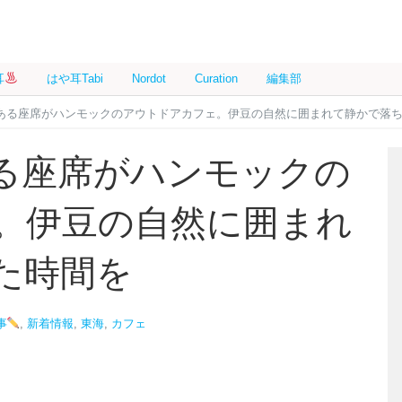
耳
はや耳Tabi
Nordot
Curation
編集部
ある座席がハンモックのアウトドアカフェ。伊豆の自然に囲まれて静かで落
る座席がハンモックの
。伊豆の自然に囲まれ
た時間を
事
,
新着情報
,
東海
,
カフェ