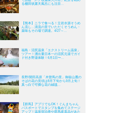
る棚田状露天風呂にも注目...
【熊本】ニラで食べる！立岩水源そうめ
ん流し…清流の里でいただくそうめん・
薬味もその場で調達。4/27～...
福島・沼尻温泉「エクストリーム温泉」
ツアー！湧出量日本一の沼尻元湯でガイ
ド付き野湯体験！6月1日〜...
長野/開田高原「木曽馬の里」御嶽山麓の
そばの花の見頃は8月下旬から9月上旬！
真っ白で可憐な花の絨毯...
【群馬】アプリでもOK！ぐんまちゃん
パスポートでスタンプを集めてステージ
アップ！温泉宿泊券や群馬産直品があた