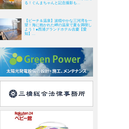
る！ぐんまちゃんと記念撮影も...
【ビーチ＆温泉】波穏やかな三河湾を一
望！海に抱かれた岬の温泉で夏を満喫し
よう！●西浦グランドホテル吉慶【愛
知】...