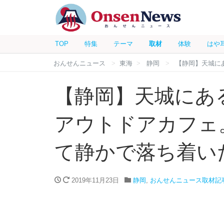
TOP
特集
テーマ
取材
体験
はや
おんせんニュース
東海
静岡
【静岡】天城に
【静岡】天城にあ
アウトドアカフェ
て静かで落ち着い
2019年11月23日
静岡
,
おんせんニュース取材記