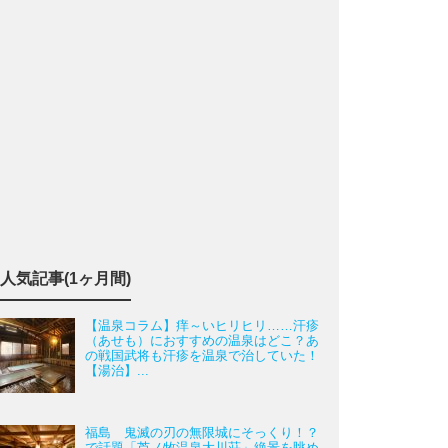
人気記事(1ヶ月間)
【温泉コラム】痒～いヒリヒリ……汗疹
（あせも）におすすめの温泉はどこ？あ
の戦国武将も汗疹を温泉で治していた！
【湯治】...
福島 鬼滅の刃の無限城にそっくり！？
で話題「芦ノ牧温泉大川荘」絶景を眺め