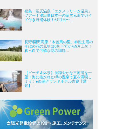
福島・沼尻温泉「エクストリーム温泉」
ツアー！湧出量日本一の沼尻元湯でガイ
ド付き野湯体験！6月1日〜...
長野/開田高原「木曽馬の里」御嶽山麓の
そばの花の見頃は8月下旬から9月上旬！
真っ白で可憐な花の絨毯...
【ビーチ＆温泉】波穏やかな三河湾を一
望！海に抱かれた岬の温泉で夏を満喫し
よう！●西浦グランドホテル吉慶【愛
知】...