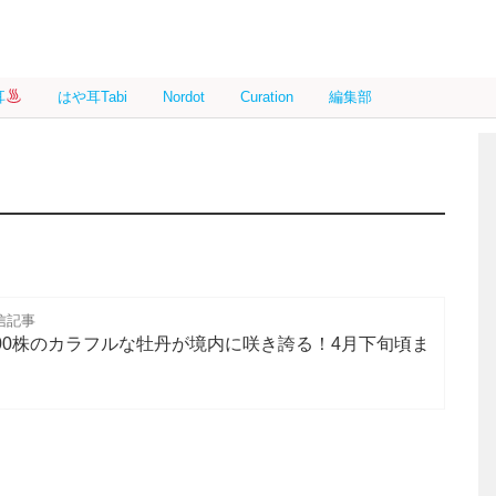
耳
はや耳Tabi
Nordot
Curation
編集部
信記事
000株のカラフルな牡丹が境内に咲き誇る！4月下旬頃ま