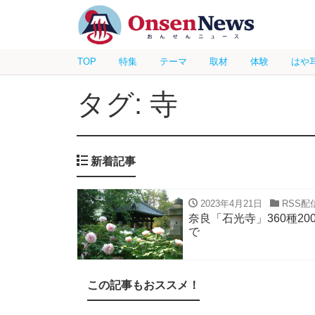
TOP
特集
テーマ
取材
体験
はや
タグ: 寺
新着記事
2023年4月21日
RSS配
奈良「石光寺」360種2
で
この記事もおススメ！