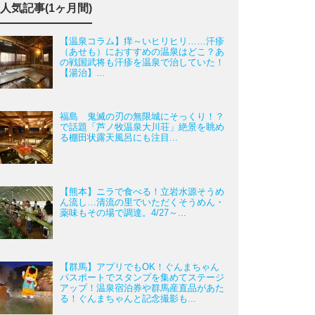
人気記事(1ヶ月間)
【温泉コラム】痒～いヒリヒリ……汗疹
（あせも）におすすめの温泉はどこ？あ
の戦国武将も汗疹を温泉で治していた！
【湯治】...
福島 鬼滅の刃の無限城にそっくり！？
で話題「芦ノ牧温泉大川荘」絶景を眺め
る棚田状露天風呂にも注目...
【熊本】ニラで食べる！立岩水源そうめ
ん流し…清流の里でいただくそうめん・
薬味もその場で調達。4/27～...
【群馬】アプリでもOK！ぐんまちゃん
パスポートでスタンプを集めてステージ
アップ！温泉宿泊券や群馬産直品があた
る！ぐんまちゃんと記念撮影も...