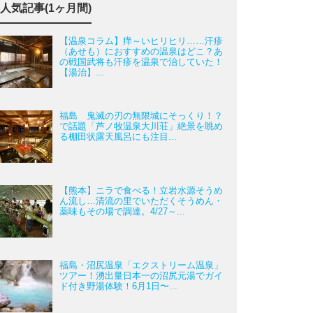
人気記事(1ヶ月間)
【温泉コラム】痒～いヒリヒリ……汗疹
（あせも）におすすめの温泉はどこ？あ
の戦国武将も汗疹を温泉で治していた！
【湯治】...
福島 鬼滅の刃の無限城にそっくり！？
で話題「芦ノ牧温泉大川荘」絶景を眺め
る棚田状露天風呂にも注目...
【熊本】ニラで食べる！立岩水源そうめ
ん流し…清流の里でいただくそうめん・
薬味もその場で調達。4/27～...
福島・沼尻温泉「エクストリーム温泉」
ツアー！湧出量日本一の沼尻元湯でガイ
ド付き野湯体験！6月1日〜...