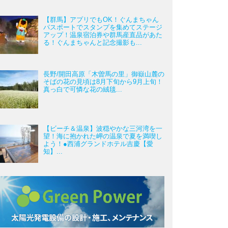
【群馬】アプリでもOK！ぐんまちゃん
パスポートでスタンプを集めてステージ
アップ！温泉宿泊券や群馬産直品があた
る！ぐんまちゃんと記念撮影も...
長野/開田高原「木曽馬の里」御嶽山麓の
そばの花の見頃は8月下旬から9月上旬！
真っ白で可憐な花の絨毯...
【ビーチ＆温泉】波穏やかな三河湾を一
望！海に抱かれた岬の温泉で夏を満喫し
よう！●西浦グランドホテル吉慶【愛
知】...