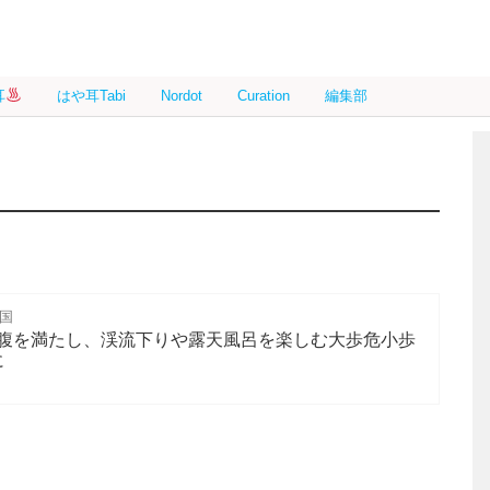
耳
はや耳Tabi
Nordot
Curation
編集部
国
腹を満たし、渓流下りや露天風呂を楽しむ大歩危小歩
に