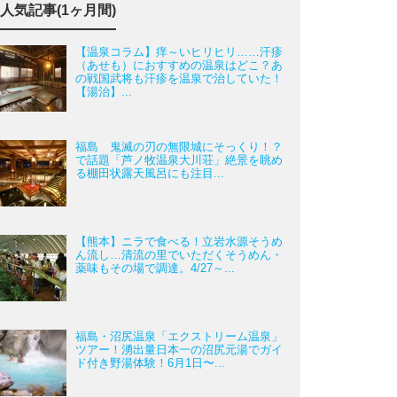
人気記事(1ヶ月間)
【温泉コラム】痒～いヒリヒリ……汗疹
（あせも）におすすめの温泉はどこ？あ
の戦国武将も汗疹を温泉で治していた！
【湯治】...
福島 鬼滅の刃の無限城にそっくり！？
で話題「芦ノ牧温泉大川荘」絶景を眺め
る棚田状露天風呂にも注目...
【熊本】ニラで食べる！立岩水源そうめ
ん流し…清流の里でいただくそうめん・
薬味もその場で調達。4/27～...
福島・沼尻温泉「エクストリーム温泉」
ツアー！湧出量日本一の沼尻元湯でガイ
ド付き野湯体験！6月1日〜...