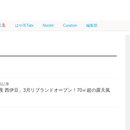
耳
はや耳Tabi
Nordot
Curation
編集部
呂
信記事
夜 西伊豆」3月リブランドオープン！70㎡超の露天風