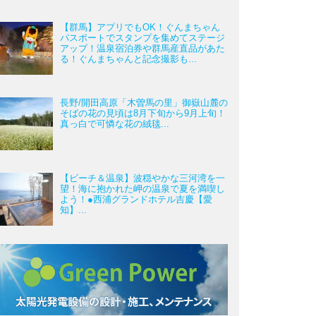
【群馬】アプリでもOK！ぐんまちゃん
パスポートでスタンプを集めてステージ
アップ！温泉宿泊券や群馬産直品があた
る！ぐんまちゃんと記念撮影も...
長野/開田高原「木曽馬の里」御嶽山麓の
そばの花の見頃は8月下旬から9月上旬！
真っ白で可憐な花の絨毯...
【ビーチ＆温泉】波穏やかな三河湾を一
望！海に抱かれた岬の温泉で夏を満喫し
よう！●西浦グランドホテル吉慶【愛
知】...