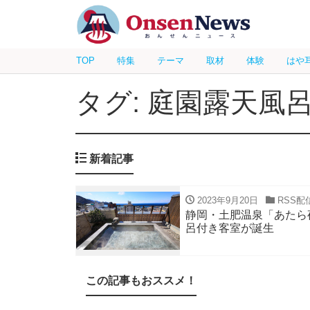
TOP
特集
テーマ
取材
体験
はや
タグ: 庭園露天風
新着記事
2023年9月20日
RSS配
静岡・土肥温泉「あたら
呂付き客室が誕生
この記事もおススメ！