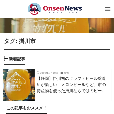
Tog
nav
タグ: 掛川市
新着記事
2019年8月19日
東海
【静岡】掛川初のクラフトビール醸造
所が楽しい！メロンビールなど、市の
特産物を使った掛川ならではのビール
いろいろ
この記事もおススメ！