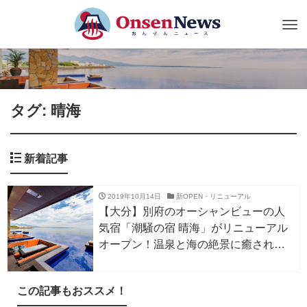
Tog
nav
タグ: 晴海
新着記事
2019年10月14日
新OPEN・リニューアル
【大分】別府のオーシャンビューの人
気宿「潮騒の宿 晴海」がリニューアル
オープン！温泉と海の絶景に癒される
高級リゾート旅館がさらに進化！
この記事もおススメ！