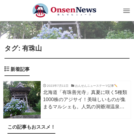
Tog
nav
タグ: 有珠山
新着記事
2023年7月11日
おんせんニューステーマ記事
北海道「有珠善光寺」真夏に咲く5種類
1000株のアジサイ！美味しいものが集
まるマルシェも。人気の洞爺湖温泉ま
では車で約15分。
この記事もおススメ！