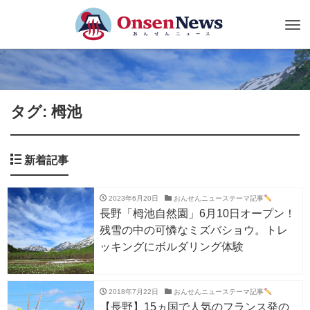
Tog
nav
タグ: 栂池
新着記事
2023年6月20日
おんせんニューステーマ記事
長野「栂池自然園」6月10日オープン！
残雪の中の可憐なミズバショウ。トレ
ッキングにボルダリング体験
2018年7月22日
おんせんニューステーマ記事
【長野】15ヵ国で人気のフランス発の