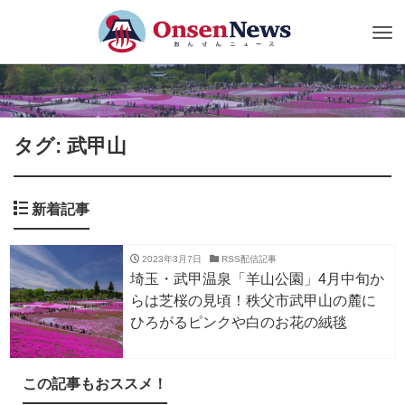
Tog
nav
タグ: 武甲山
新着記事
2023年3月7日
RSS配信記事
埼玉・武甲温泉「羊山公園」4月中旬か
らは芝桜の見頃！秩父市武甲山の麓に
ひろがるピンクや白のお花の絨毯
この記事もおススメ！