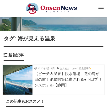
Tog
nav
タグ: 海が見える温泉
新着記事
2020年6月13日
おんせんニュース特集記事
【ビーチ＆温泉】快水浴場百選の海が
目の前！絶景散策に癒される●下田プリ
ンスホテル【静岡】
この記事もおススメ！