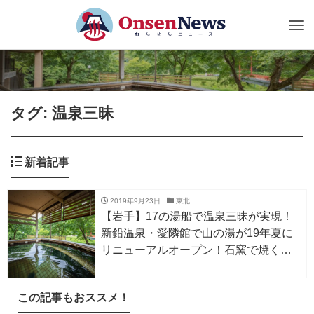
Tog
nav
タグ: 温泉三昧
新着記事
2019年9月23日
東北
【岩手】17の湯船で温泉三昧が実現！
新鉛温泉・愛隣館で山の湯が19年夏に
リニューアルオープン！石窯で焼く朝
食のふわふわフレンチトーストも美味
しそう！
この記事もおススメ！