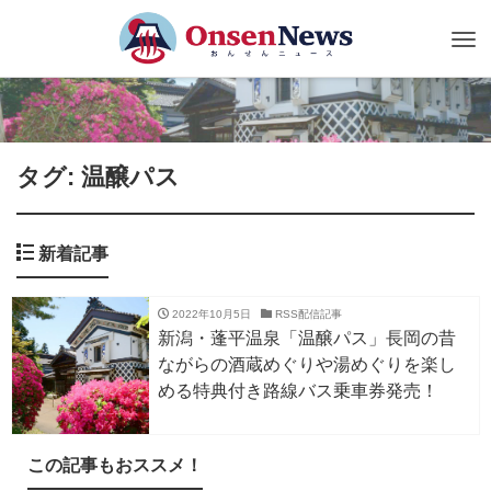
Tog
nav
タグ: 温醸パス
新着記事
2022年10月5日
RSS配信記事
新潟・蓬平温泉「温醸パス」長岡の昔
ながらの酒蔵めぐりや湯めぐりを楽し
める特典付き路線バス乗車券発売！
この記事もおススメ！