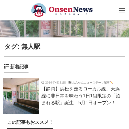
Tog
nav
タグ: 無人駅
新着記事
2019年4月21日
おんせんニューステーマ記事
【静岡】浜松を走るローカル線、天浜
線に非日常を味わう1日1組限定の「泊
まれる駅」誕生！5月1日オープン！
この記事もおススメ！