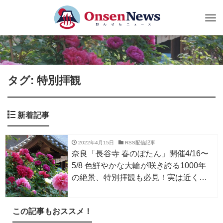
Tog
nav
タグ: 特別拝観
新着記事
2022年4月15日
RSS配信記事
奈良「長谷寺 春のぼたん」開催4/16〜
5/8 色鮮やかな大輪が咲き誇る1000年
の絶景、特別拝観も必見！実は近くに
は温泉もある。
この記事もおススメ！