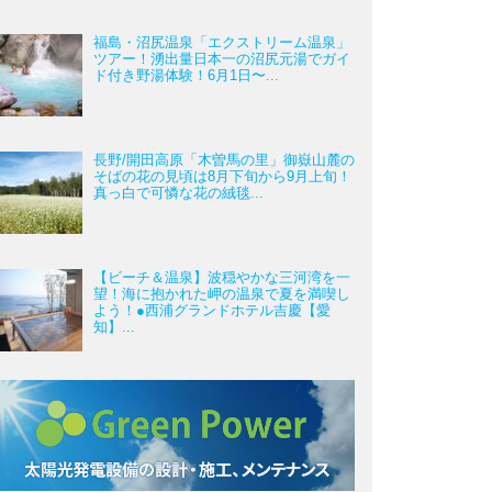
福島・沼尻温泉「エクストリーム温泉」
ツアー！湧出量日本一の沼尻元湯でガイ
ド付き野湯体験！6月1日〜...
長野/開田高原「木曽馬の里」御嶽山麓の
そばの花の見頃は8月下旬から9月上旬！
真っ白で可憐な花の絨毯...
【ビーチ＆温泉】波穏やかな三河湾を一
望！海に抱かれた岬の温泉で夏を満喫し
よう！●西浦グランドホテル吉慶【愛
知】...