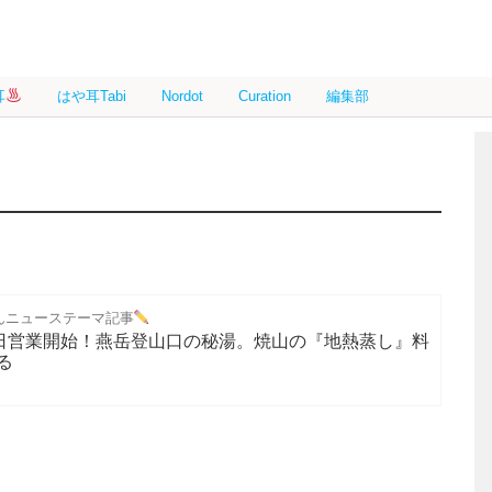
耳
はや耳Tabi
Nordot
Curation
編集部
んニューステーマ記事
2日営業開始！燕岳登山口の秘湯。焼山の『地熱蒸し』料
る