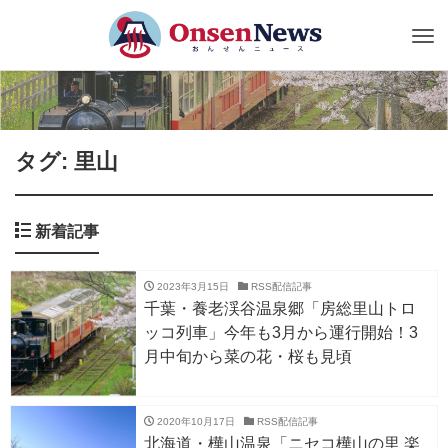
Tog
nav
タグ: 里山
新着記事
2023年3月15日
RSS配信記事
千葉・養老渓谷温泉郷「房総里山トロ
ッコ列車」今年も3月から運行開始！3
月中旬から菜の花・桜も見頃
2020年10月17日
RSS配信記事
北海道・樺山温泉「ニセコ樺山の里 楽