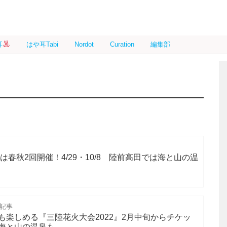
耳
はや耳Tabi
Nordot
Curation
編集部
は春秋2回開催！4/29・10/8 陸前高田では海と山の温
信記事
も楽しめる『三陸花火大会2022』2月中旬からチケッ
海と山の温泉も。