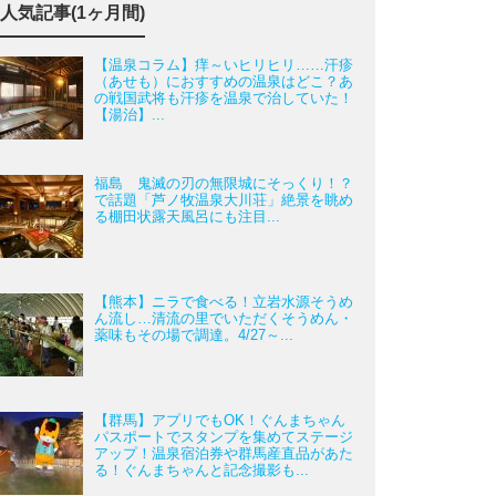
人気記事(1ヶ月間)
【温泉コラム】痒～いヒリヒリ……汗疹
（あせも）におすすめの温泉はどこ？あ
の戦国武将も汗疹を温泉で治していた！
【湯治】...
福島 鬼滅の刃の無限城にそっくり！？
で話題「芦ノ牧温泉大川荘」絶景を眺め
る棚田状露天風呂にも注目...
【熊本】ニラで食べる！立岩水源そうめ
ん流し…清流の里でいただくそうめん・
薬味もその場で調達。4/27～...
【群馬】アプリでもOK！ぐんまちゃん
パスポートでスタンプを集めてステージ
アップ！温泉宿泊券や群馬産直品があた
る！ぐんまちゃんと記念撮影も...