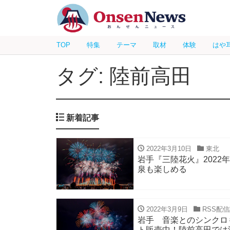
TOP
特集
テーマ
取材
体験
はや
タグ: 陸前高田
新着記事
2022年3月10日
東北
岩手『三陸花火』2022年
泉も楽しめる
2022年3月9日
RSS配
岩手 音楽とのシンクロ
ト販売中！陸前高田では