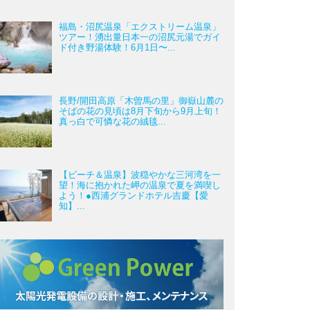
福島・沼尻温泉「エクストリーム温泉」
ツアー！湧出量日本一の沼尻元湯でガイ
ド付き野湯体験！6月1日〜...
長野/開田高原「木曽馬の里」御嶽山麓の
そばの花の見頃は8月下旬から9月上旬！
真っ白で可憐な花の絨毯...
【ビーチ＆温泉】波穏やかな三河湾を一
望！海に抱かれた岬の温泉で夏を満喫し
よう！●西浦グランドホテル吉慶【愛
知】...