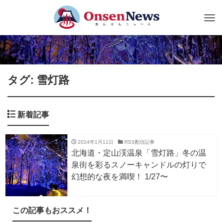
Tog
nav
タグ: 雪灯路
新着記事
2024年1月11日
RSS配信記事
北海道・定山渓温泉「雪灯路」冬の温
泉街を彩るスノーキャンドルの灯りで
幻想的な夜を満喫！ 1/27〜
この記事もおススメ！